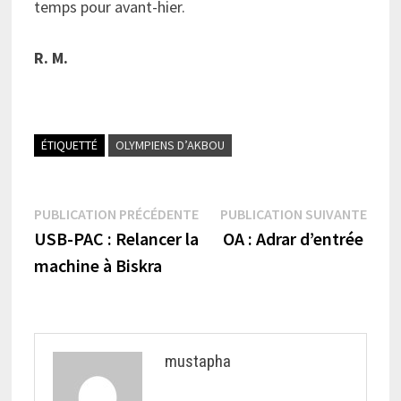
temps pour avant-hier.
R. M.
ÉTIQUETTÉ
OLYMPIENS D’AKBOU
Navigation
Publication
Publi
PUBLICATION PRÉCÉDENTE
PUBLICATION SUIVANTE
précédente :
suiva
USB-PAC : Relancer la
OA : Adrar d’entrée
de
machine à Biskra
l’article
mustapha