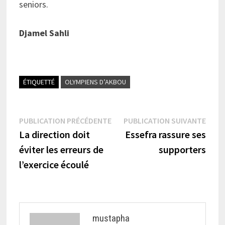
seniors.
Djamel Sahli
ÉTIQUETTÉ
OLYMPIENS D’AKBOU
Navigation
Publication
Publi
PUBLICATION PRÉCÉDENTE
PUBLICATION SUIVANTE
précédente :
suiva
La direction doit
Essefra rassure ses
de
éviter les erreurs de
supporters
l’article
l’exercice écoulé
mustapha