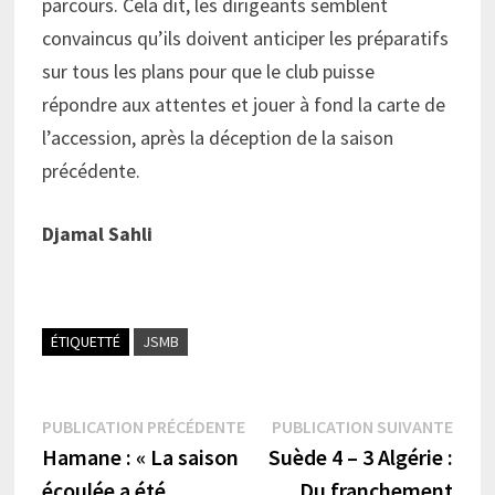
parcours. Cela dit, les dirigeants semblent
convaincus qu’ils doivent anticiper les préparatifs
sur tous les plans pour que le club puisse
répondre aux attentes et jouer à fond la carte de
l’accession, après la déception de la saison
précédente.
Djamal Sahli
ÉTIQUETTÉ
JSMB
Navigation
Publication
Publi
PUBLICATION PRÉCÉDENTE
PUBLICATION SUIVANTE
précédente :
suiva
Hamane : « La saison
Suède 4 – 3 Algérie :
de
écoulée a été
Du franchement