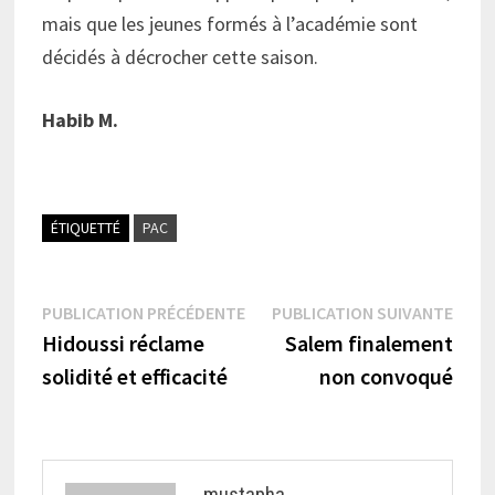
mais que les jeunes formés à l’académie sont
décidés à décrocher cette saison.
Habib M.
ÉTIQUETTÉ
PAC
Navigation
Publication
Publi
PUBLICATION PRÉCÉDENTE
PUBLICATION SUIVANTE
précédente :
suiva
Hidoussi réclame
Salem finalement
de
solidité et efficacité
non convoqué
l’article
mustapha