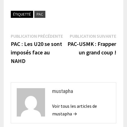
ÉTIQUETTÉ
PAC
Navigation
Publication
Publi
PUBLICATION PRÉCÉDENTE
PUBLICATION SUIVANTE
précédente :
suiva
PAC : Les U20 se sont
PAC-USMK : Frapper
de
imposés face au
un grand coup !
l’article
NAHD
mustapha
Voir tous les articles de
mustapha →