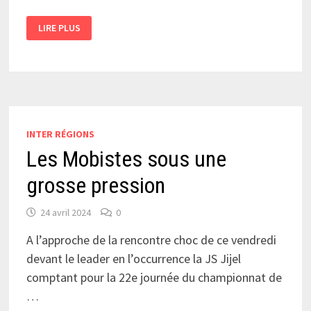
BORDJ
LIRE PLUS
GHEDIR,
LA
CLÉ
DU
MAINTIEN !
INTER RÉGIONS
Les Mobistes sous une
grosse pression
24 avril 2024
0
A l’approche de la rencontre choc de ce vendredi
devant le leader en l’occurrence la JS Jijel
comptant pour la 22e journée du championnat de
…