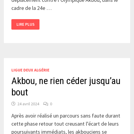
cadre de la 24e …
KADRI
LIRE PLUS
RISQUE
DE
RATER
LE
PROCHAIN
MATCH
LIGUE DEUX ALGÉRIE
Akbou, ne rien céder jusqu’au
bout
24 avril 2024
0
Après avoir réalisé un parcours sans faute durant
cette phase retour tout creusant l’écart de leurs
poursuivants immédiats, les akbouciens se