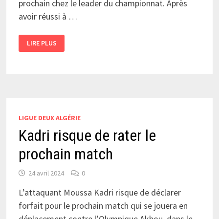
prochain chez le leader du championnat. Après
avoir réussi à …
AMARA
LIRE PLUS
:
«
TOUT
POUR
GARDER
MA
CAGE
VIERGE
»
LIGUE DEUX ALGÉRIE
Kadri risque de rater le
prochain match
24 avril 2024
0
L’attaquant Moussa Kadri risque de déclarer
forfait pour le prochain match qui se jouera en
déplacement contre l’Olympique Akbou, dans le