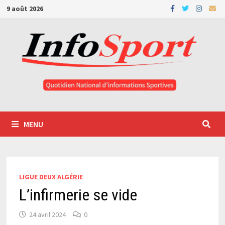
Passer
9 août 2026
au
contenu
MENU
LIGUE DEUX ALGÉRIE
L’infirmerie se vide
24 avril 2024
0