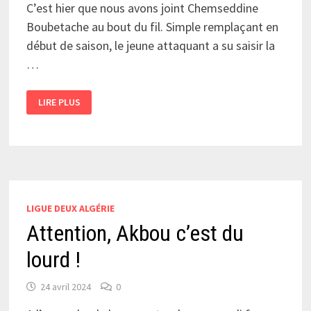
C’est hier que nous avons joint Chemseddine
Boubetache au bout du fil. Simple remplaçant en
début de saison, le jeune attaquant a su saisir la
…
BOUBETACHE
LIRE PLUS
:
«
NOTRE
ÉQUIPE
S’EN
SORTIRA
»
LIGUE DEUX ALGÉRIE
Attention, Akbou c’est du
lourd !
24 avril 2024
0