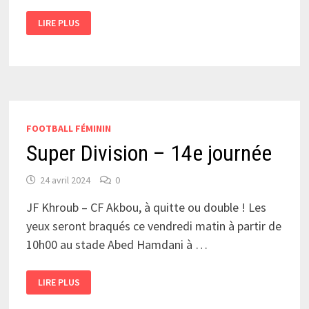
LES
LIRE PLUS
MOBISTES
SOUS
UNE
GROSSE
PRESSION
FOOTBALL FÉMININ
Super Division – 14e journée
24 avril 2024
0
JF Khroub – CF Akbou, à quitte ou double ! Les
yeux seront braqués ce vendredi matin à partir de
10h00 au stade Abed Hamdani à …
SUPER
LIRE PLUS
DIVISION
–
14E JOURNÉE