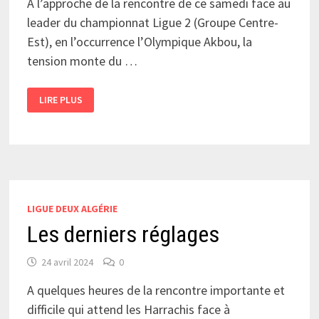
A l’approche de la rencontre de ce samedi face au
leader du championnat Ligue 2 (Groupe Centre-
Est), en l’occurrence l’Olympique Akbou, la
tension monte du …
ATTENTION,
LIRE PLUS
AKBOU
C’EST
DU
LOURD !
LIGUE DEUX ALGÉRIE
Les derniers réglages
24 avril 2024
0
A quelques heures de la rencontre importante et
difficile qui attend les Harrachis face à