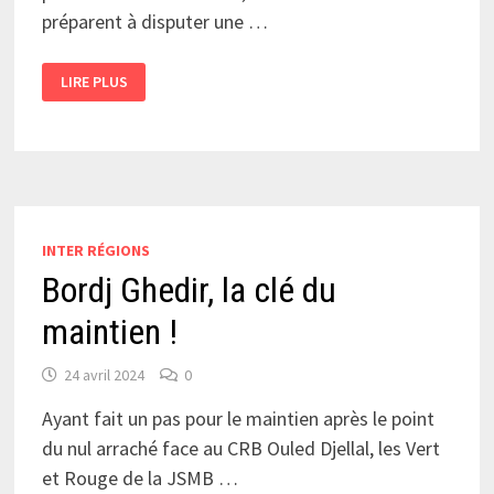
préparent à disputer une …
AKBOU,
LIRE PLUS
NE
RIEN
CÉDER
JUSQU’AU
BOUT
INTER RÉGIONS
Bordj Ghedir, la clé du
maintien !
24 avril 2024
0
Ayant fait un pas pour le maintien après le point
du nul arraché face au CRB Ouled Djellal, les Vert
et Rouge de la JSMB …