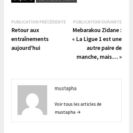
Navigation
Publication
Publi
PUBLICATION PRÉCÉDENTE
PUBLICATION SUIVANTE
précédente :
suiva
Retour aux
Mebarakou Zidane :
de
entraînements
« La Ligue 1 est une
l’article
aujourd’hui
autre paire de
manche, mais… »
mustapha
Voir tous les articles de
mustapha →