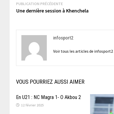
Navigation
Publication
PUBLICATION PRÉCÉDENTE
précédente :
Une dernière session à Khenchela
de
l’article
infosport2
Voir tous les articles de infosport
VOUS POURRIEZ AUSSI AIMER
En U21 : NC Magra 1- O Akbou 2
12 février 2025