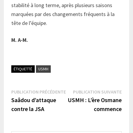
stabilité à long terme, après plusieurs saisons
marquées par des changements fréquents à la
tête de l’équipe.
M. A-M.
ÉTIQUETTÉ
USMH
Navigation
Publication
Publi
PUBLICATION PRÉCÉDENTE
PUBLICATION SUIVANTE
précédente :
suiva
Saâdou d’attaque
USMH : L’ère Osmane
de
contre la JSA
commence
l’article