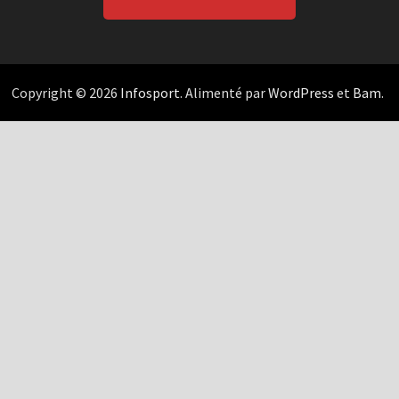
Copyright © 2026
Infosport
. Alimenté par
WordPress
et
Bam
.