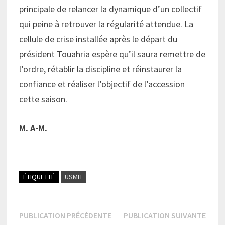
principale de relancer la dynamique d’un collectif
qui peine à retrouver la régularité attendue. La
cellule de crise installée après le départ du
président Touahria espère qu’il saura remettre de
l’ordre, rétablir la discipline et réinstaurer la
confiance et réaliser l’objectif de l’accession
cette saison.
M. A-M.
ÉTIQUETTÉ
USMH
Navigation
Publication
Publi
PUBLICATION PRÉCÉDENTE
PUBLICATION SUIVANTE