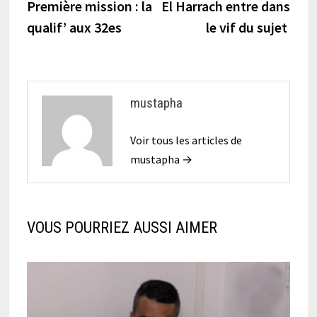
précédente :
suiva
Première mission : la
El Harrach entre dans
de
qualif’ aux 32es
le vif du sujet
l’article
mustapha
Voir tous les articles de
mustapha →
VOUS POURRIEZ AUSSI AIMER