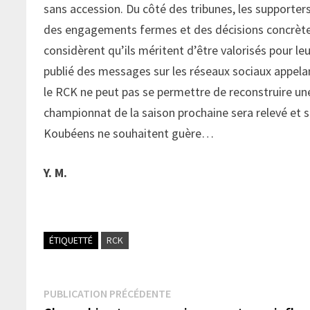
sans accession. Du côté des tribunes, les supporters
des engagements fermes et des décisions concrètes
considèrent qu’ils méritent d’être valorisés pour l
publié des messages sur les réseaux sociaux appelant
le RCK ne peut pas se permettre de reconstruire un
championnat de la saison prochaine sera relevé et sa
Koubéens ne souhaitent guère…
Y. M.
ÉTIQUETTÉ
RCK
Navigation
Publication
PUBLICATION PRÉCÉDENTE