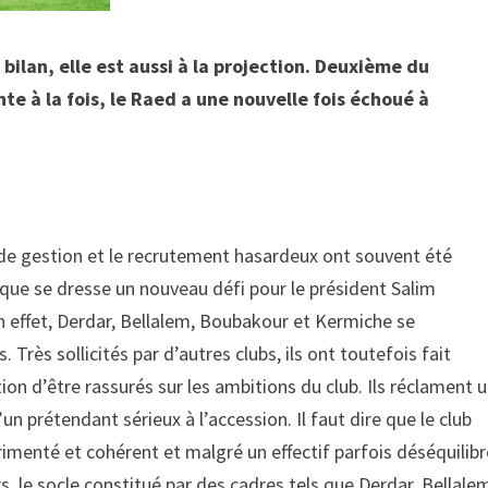
 bilan, elle est aussi à la projection. Deuxième du
e à la fois, le Raed a une nouvelle fois échoué à
 de gestion et le recrutement hasardeux ont souvent été
à que se dresse un nouveau défi pour le président Salim
n effet, Derdar, Bellalem, Boubakour et Kermiche se
Très sollicités par d’autres clubs, ils ont toutefois fait
tion d’être rassurés sur les ambitions du club. Ils réclament 
n prétendant sérieux à l’accession. Il faut dire que le club
imenté et cohérent et malgré un effectif parfois déséquilibr
, le socle constitué par des cadres tels que Derdar, Bellale