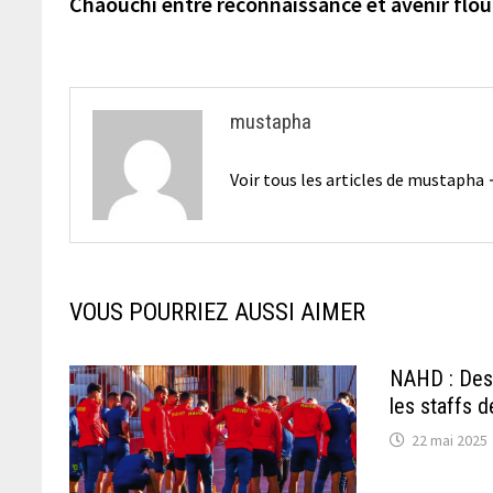
précédente :
Chaouchi entre reconnaissance et avenir flou
de
l’article
mustapha
Voir tous les articles de mustapha
VOUS POURRIEZ AUSSI AIMER
NAHD : Des
les staffs 
22 mai 2025