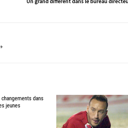
Un grand différent dans le bureau directe
 →
 changements dans
des jeunes