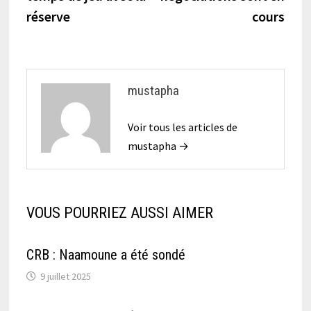
l’article
réserve
cours
mustapha
Voir tous les articles de
mustapha →
VOUS POURRIEZ AUSSI AIMER
CRB : Naamoune a été sondé
9 juillet 2025