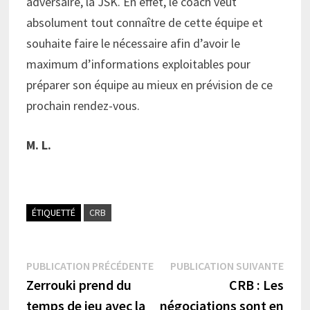
adversaire, la JSK. En effet, le coach veut
absolument tout connaître de cette équipe et
souhaite faire le nécessaire afin d’avoir le
maximum d’informations exploitables pour
préparer son équipe au mieux en prévision de ce
prochain rendez-vous.
M. L.
ÉTIQUETTÉ
CRB
Navigation
Publication
Publi
PUBLICATION PRÉCÉDENTE
PUBLICATION SUIVANTE
précédente :
suiva
Zerrouki prend du
CRB : Les
de
temps de jeu avec la
négociations sont en