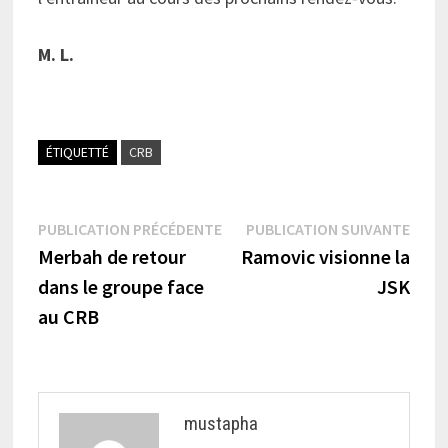
M. L.
ÉTIQUETTÉ
CRB
Navigation
Publication
Publi
PUBLICATION PRÉCÉDENTE
PUBLICATION SUIVANTE
précédente :
suiva
Merbah de retour
Ramovic visionne la
de
dans le groupe face
JSK
l’article
au CRB
mustapha