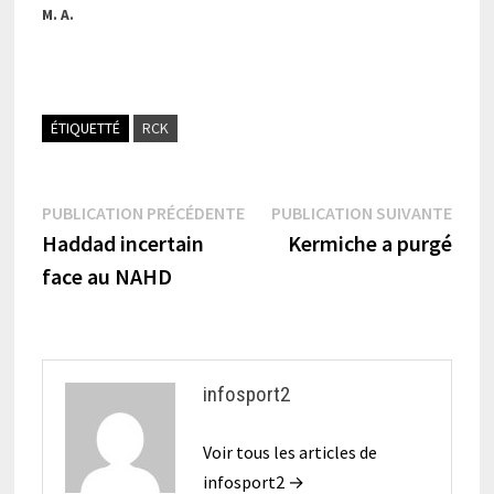
M. A.
ÉTIQUETTÉ
RCK
Navigation
Publication
Publi
PUBLICATION PRÉCÉDENTE
PUBLICATION SUIVANTE
précédente :
suiva
Haddad incertain
Kermiche a purgé
de
face au NAHD
l’article
infosport2
Voir tous les articles de
infosport2 →