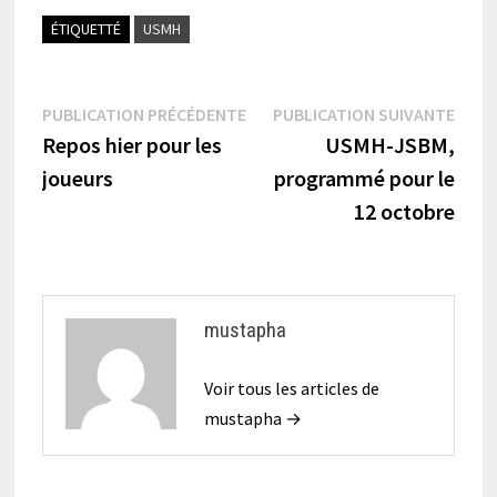
ÉTIQUETTÉ
USMH
Navigation
Publication
Publi
PUBLICATION PRÉCÉDENTE
PUBLICATION SUIVANTE
précédente :
suiva
Repos hier pour les
USMH-JSBM,
de
joueurs
programmé pour le
l’article
12 octobre
mustapha
Voir tous les articles de
mustapha →