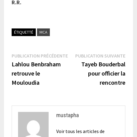
R.R.
ÉTIQUETTÉ
MCA
Navigation
Publication
Publi
PUBLICATION PRÉCÉDENTE
PUBLICATION SUIVANTE
précédente :
suiva
Lahlou Benbraham
Tayeb Bouderbal
de
retrouve le
pour officier la
l’article
Mouloudia
rencontre
mustapha
Voir tous les articles de