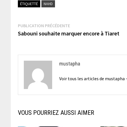
ÉTIQUETTÉ
NAHD
Navigation
Publication
PUBLICATION PRÉCÉDENTE
précédente :
Sabouni souhaite marquer encore à Tiaret
de
l’article
mustapha
Voir tous les articles de mustapha
VOUS POURRIEZ AUSSI AIMER