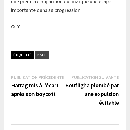
une première apparition qui marque une étape
importante dans sa progression.
O. Y.
ÉTIQUETTÉ
NAHD
Navigation
Publication
Publi
PUBLICATION PRÉCÉDENTE
PUBLICATION SUIVANTE
précédente :
suiva
Harrag mis à l’écart
Boufligha plombé par
de
après son boycott
une expulsion
l’article
évitable