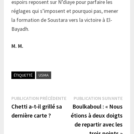
espoirs reposent sur N’diaye pour parfaire les
réglages qui s’imposent et pourquoi pas, mener
la formation de Soustara vers la victoire à El-
Bayadh.
M. M.
ÉTIQUETTÉ
USMA
Navigation
Publication
Publi
PUBLICATION PRÉCÉDENTE
PUBLICATION SUIVANTE
précédente :
suiva
Chetti a-t-il grillé sa
Boulkaboul : « Nous
de
dernière carte ?
étions à deux doigts
l’article
de repartir avec les
trois points »