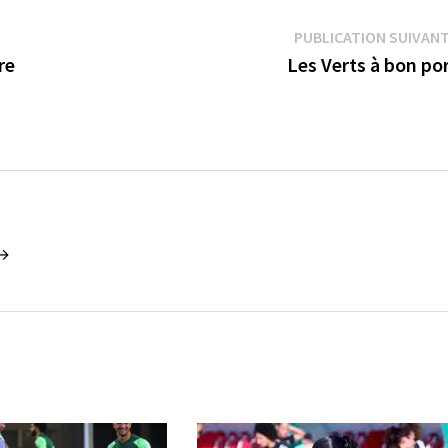
PUBLICATION SUIVAN
re
Les Verts à bon po
 →