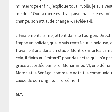
m’interroge enfin, j’explique tout. “voilà, je suis v
me dit : “Oui ta mère est française mais elle est né
change, son attitude change », révèle-t-il.
« Finalement, ils me jettent dans le fourgon. Direct
frappé un policier, que je suis rentré sur la pelouse, q
travaillé 3 ans dans un stade. Montrez-moi les camé
cela, il finira au “mitard” pour des actes qu’il n’a 
grâce accordée par le roi Mohammed VI, une démarché
Maroc et le Sénégal comme le notait le communiqué
cause de son origine… forcément.
M.T.