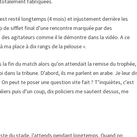
 totalement fabriquées.
est resté longtemps (4 mois) et injustement derrière les
 de sifflet final d’une rencontre marquée par des
in des agitateurs comme il le démontre dans la vidéo. A ce
à ma place à dix rangs de la pelouse ».
s la fin du match alors qu’on attendait la remise du trophée,
 dans la tribune. D’abord, ils me parlent en arabe. Je leur di
« On peut te poser une question vite fait ? T’inquiètes, c’est
iers puis d’un coup, dix policiers me sautent dessus, me
poste du stade, j’attends pendant longtemps. Quand on