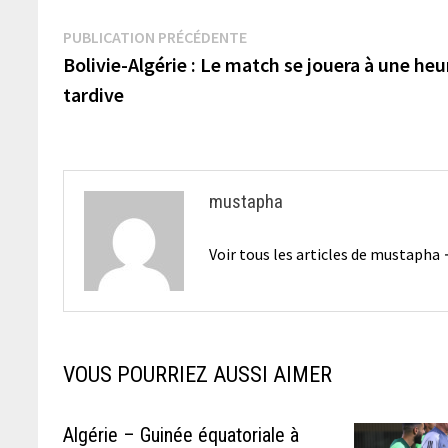
Navigation
Publication
PUBLICATION PRÉCÉDENTE
précédente :
Bolivie-Algérie : Le match se jouera à une heu
de
tardive
l’article
mustapha
Voir tous les articles de mustapha
VOUS POURRIEZ AUSSI AIMER
Algérie – Guinée équatoriale à