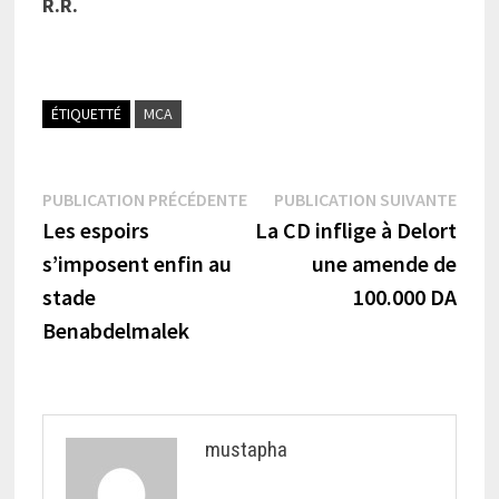
R.R.
ÉTIQUETTÉ
MCA
Navigation
Publication
Publi
PUBLICATION PRÉCÉDENTE
PUBLICATION SUIVANTE
précédente :
suiva
Les espoirs
La CD inflige à Delort
de
s’imposent enfin au
une amende de
l’article
stade
100.000 DA
Benabdelmalek
mustapha