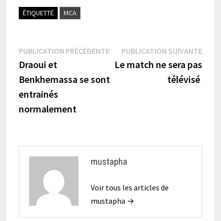
ÉTIQUETTÉ
MCA
Navigation
Publication
Publi
PUBLICATION PRÉCÉDENTE
PUBLICATION SUIVANTE
précédente :
suiva
Draoui et
Le match ne sera pas
de
Benkhemassa se sont
télévisé
l’article
entrainés
normalement
mustapha
Voir tous les articles de
mustapha →