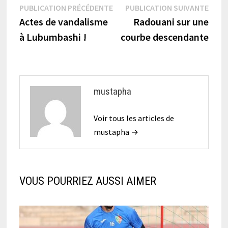
Navigation
Publication
Publi
PUBLICATION PRÉCÉDENTE
PUBLICATION SUIVANTE
précédente :
suiva
Actes de vandalisme
Radouani sur une
de
à Lubumbashi !
courbe descendante
l’article
mustapha
Voir tous les articles de
mustapha →
VOUS POURRIEZ AUSSI AIMER