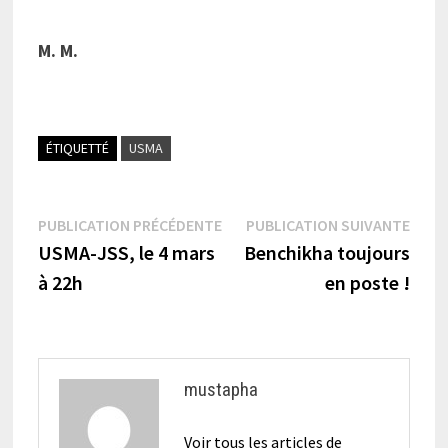
M. M.
ÉTIQUETTÉ
USMA
Navigation
Publication
Publi
PUBLICATION PRÉCÉDENTE
PUBLICATION SUIVANTE
précédente :
suiva
USMA-JSS, le 4 mars
Benchikha toujours
de
à 22h
en poste !
l’article
mustapha
Voir tous les articles de