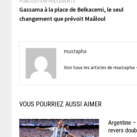
Navigation
Publication
PUBLICATION PRÉCÉDENTE
précédente :
Gassama à la place de Belkacemi, le seul
de
changement que prévoit Maâloul
l’article
mustapha
Voir tous les articles de mustapha
VOUS POURRIEZ AUSSI AIMER
Argentine – 
revers doub