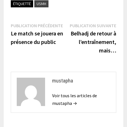
ÉTIQUETTÉ
USMH
Navigation
Publication
Publi
PUBLICATION PRÉCÉDENTE
PUBLICATION SUIVANTE
précédente :
suiva
Le match se jouera en
Belhadj de retour à
de
présence du public
l’entraînement,
l’article
mais…
mustapha
Voir tous les articles de
mustapha →