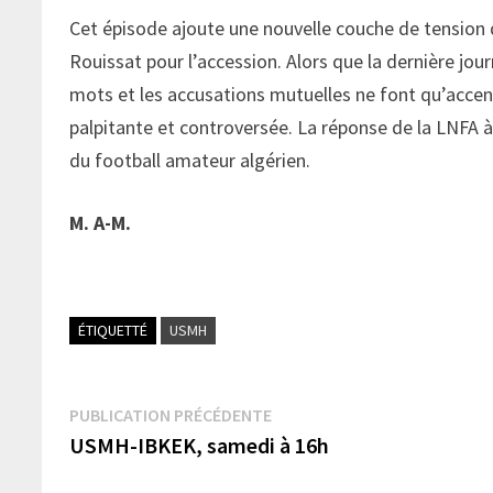
Cet épisode ajoute une nouvelle couche de tension d
Rouissat pour l’accession. Alors que la dernière jo
mots et les accusations mutuelles ne font qu’accen
palpitante et controversée. La réponse de la LNFA à
du football amateur algérien.
M. A-M.
ÉTIQUETTÉ
USMH
Navigation
Publication
PUBLICATION PRÉCÉDENTE
précédente :
USMH-IBKEK, samedi à 16h
de