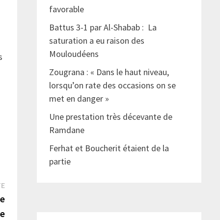
favorable
Battus 3-1 par Al-Shabab : La
saturation a eu raison des
Mouloudéens
s
Zougrana : « Dans le haut niveau,
lorsqu’on rate des occasions on se
met en danger »
Une prestation très décevante de
Ramdane
Ferhat et Boucherit étaient de la
partie
Publication
TE
suivante :
ie
le