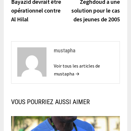
précédente :
suiva
Bayazid devrait être
Zeghdoud a une
de
opérationnel contre
solution pour le cas
l’article
Al Hilal
des jeunes de 2005
mustapha
Voir tous les articles de
mustapha →
VOUS POURRIEZ AUSSI AIMER