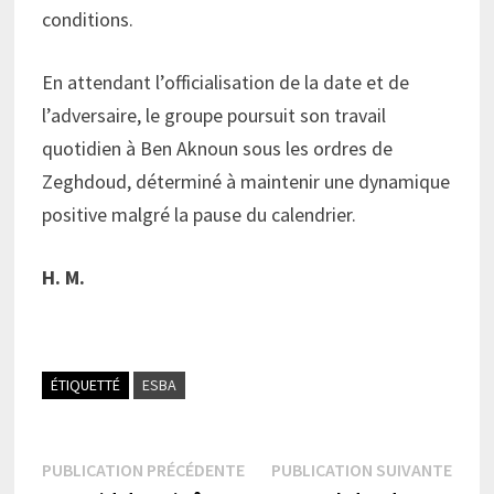
conditions.
En attendant l’officialisation de la date et de
l’adversaire, le groupe poursuit son travail
quotidien à Ben Aknoun sous les ordres de
Zeghdoud, déterminé à maintenir une dynamique
positive malgré la pause du calendrier.
H. M.
ÉTIQUETTÉ
ESBA
Navigation
Publication
Publi
PUBLICATION PRÉCÉDENTE
PUBLICATION SUIVANTE