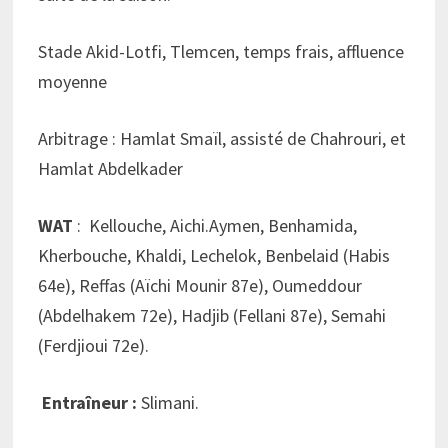
Stade Akid-Lotfi, Tlemcen, temps frais, affluence
moyenne
Arbitrage : Hamlat Smaïl, assisté de Chahrouri, et
Hamlat Abdelkader
WAT
: Kellouche, Aichi.Aymen, Benhamida,
Kherbouche, Khaldi, Lechelok, Benbelaid (Habis
64e), Reffas (Aïchi Mounir 87e), Oumeddour
(Abdelhakem 72e), Hadjib (Fellani 87e), Semahi
(Ferdjioui 72e).
Entraîneur :
Slimani.