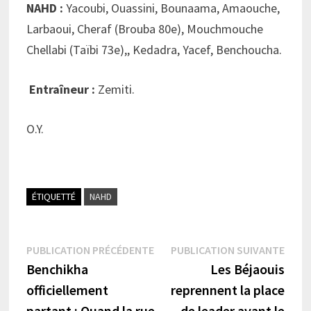
NAHD :
Yacoubi, Ouassini, Bounaama, Amaouche,
Larbaoui, Cheraf (Brouba 80e), Mouchmouche
Chellabi (Taïbi 73e),, Kedadra, Yacef, Benchoucha.
Entraîneur :
Zemiti.
O.Y.
ÉTIQUETTÉ
NAHD
Navigation
Publication
Publi
PUBLICATION PRÉCÉDENTE
PUBLICATION SUIVANTE
précédente :
suiva
Benchikha
Les Béjaouis
de
officiellement
reprennent la place
l’article
partant : Quand la rue
de leader avant le