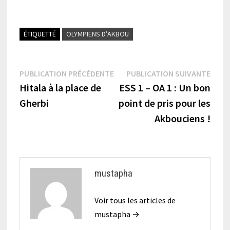
ÉTIQUETTÉ
OLYMPIENS D’AKBOU
Navigation
Publication
Publi
PUBLICATION PRÉCÉDENTE
PUBLICATION SUIVANTE
précédente :
suiva
Hitala à la place de
ESS 1 – OA 1 : Un bon
de
Gherbi
point de pris pour les
l’article
Akbouciens !
mustapha
Voir tous les articles de
mustapha →