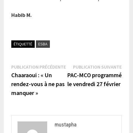
Habib M.
ÉTIQUETTÉ
ESBA
Navigation
Publication
Publi
PUBLICATION PRÉCÉDENTE
PUBLICATION SUIVANTE
précédente :
suiva
Chaaraoui : « Un
PAC-MCO programmé
de
rendez-vous à ne pas
le vendredi 27 février
l’article
manquer »
mustapha