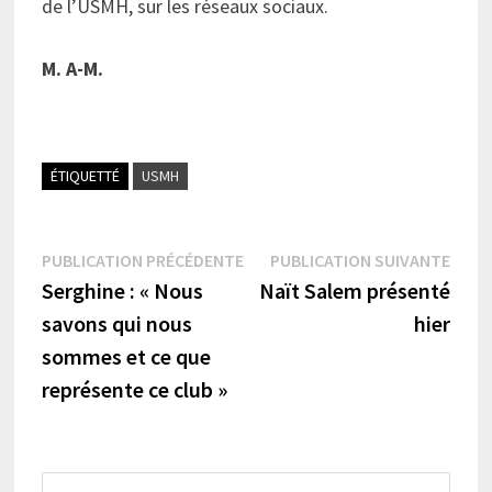
de l’USMH, sur les réseaux sociaux.
M. A-M.
ÉTIQUETTÉ
USMH
Navigation
Publication
Publi
PUBLICATION PRÉCÉDENTE
PUBLICATION SUIVANTE
précédente :
suiva
Serghine : « Nous
Naït Salem présenté
de
savons qui nous
hier
l’article
sommes et ce que
représente ce club »