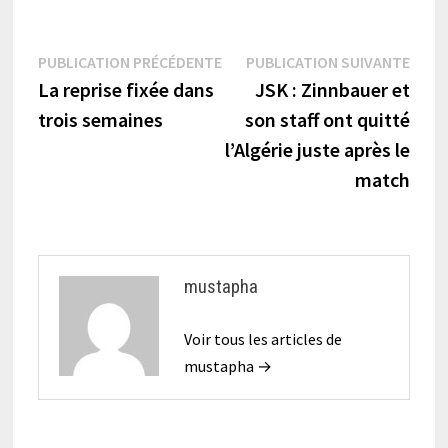
Navigation
Publication
Publi
PUBLICATION PRÉCÉDENTE
PUBLICATION SUIVANTE
précédente :
suiva
La reprise fixée dans
JSK : Zinnbauer et
de
trois semaines
son staff ont quitté
l’article
l’Algérie juste après le
match
mustapha
Voir tous les articles de
mustapha →