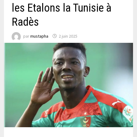
les Etalons la Tunisie à
Radès
par
mustapha
2 juin 2025