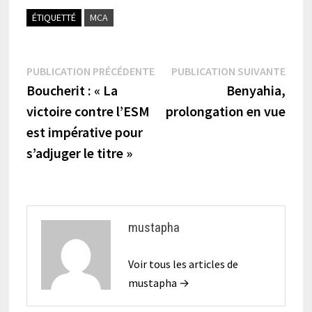
ÉTIQUETTÉ
MCA
Navigation
Publication
Publi
PUBLICATION PRÉCÉDENTE
PUBLICATION SUIVANTE
précédente :
suiva
Boucherit : « La
Benyahia,
de
victoire contre l’ESM
prolongation en vue
l’article
est impérative pour
s’adjuger le titre »
mustapha
Voir tous les articles de
mustapha →