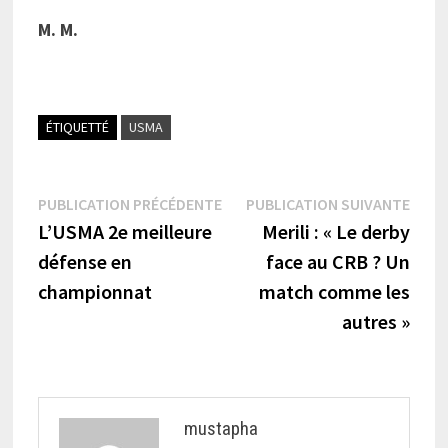
M. M.
ÉTIQUETTÉ
USMA
Navigation
Publication
Publi
PUBLICATION PRÉCÉDENTE
PUBLICATION SUIVANTE
précédente :
suiva
L’USMA 2e meilleure
Merili : « Le derby
de
défense en
face au CRB ? Un
l’article
championnat
match comme les
autres »
mustapha