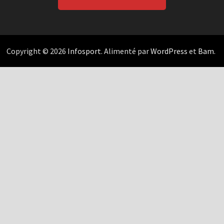
Copyright © 2026
Infosport
. Alimenté par
WordPress
et
Bam
.