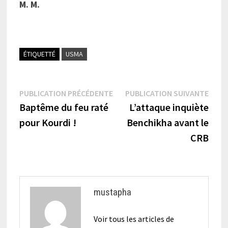
M. M.
ÉTIQUETTÉ
USMA
Navigation
Publication
Publi
PUBLICATION PRÉCÉDENTE
PUBLICATION SUIVANTE
précédente :
suiva
Baptême du feu raté
L’attaque inquiète
de
pour Kourdi !
Benchikha avant le
l’article
CRB
mustapha
Voir tous les articles de