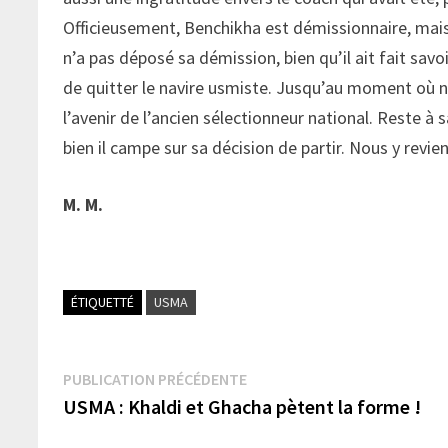
Officieusement, Benchikha est démissionnaire, mais of
n’a pas déposé sa démission, bien qu’il ait fait sav
de quitter le navire usmiste. Jusqu’au moment où n
l’avenir de l’ancien sélectionneur national. Reste à 
bien il campe sur sa décision de partir. Nous y rev
M. M.
ÉTIQUETTÉ
USMA
Navigation
Publication
PUBLICATION PRÉCÉDENTE
précédente :
USMA : Khaldi et Ghacha pètent la forme !
de