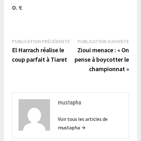
O.
Y.
Navigation
Publication
Publi
PUBLICATION PRÉCÉDENTE
PUBLICATION SUIVANTE
précédente :
suiva
El Harrach réalise le
Zioui menace : « On
de
coup parfait à Tiaret
pense à boycotter le
l’article
championnat »
mustapha
Voir tous les articles de
mustapha →