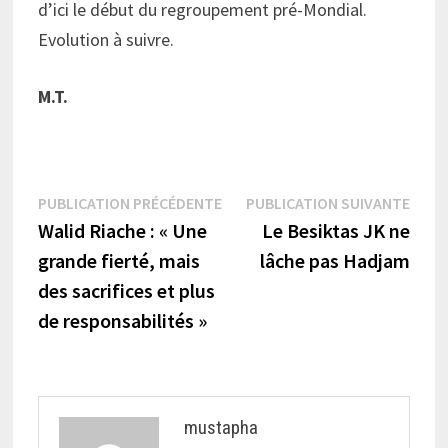
d’ici le début du regroupement pré-Mondial.
Evolution à suivre.
M.T.
Navigation
Publication
Publi
PUBLICATION PRÉCÉDENTE
PUBLICATION SUIVANTE
précédente :
suiva
Walid Riache : « Une
Le Besiktas JK ne
de
grande fierté, mais
lâche pas Hadjam
l’article
des sacrifices et plus
de responsabilités »
mustapha