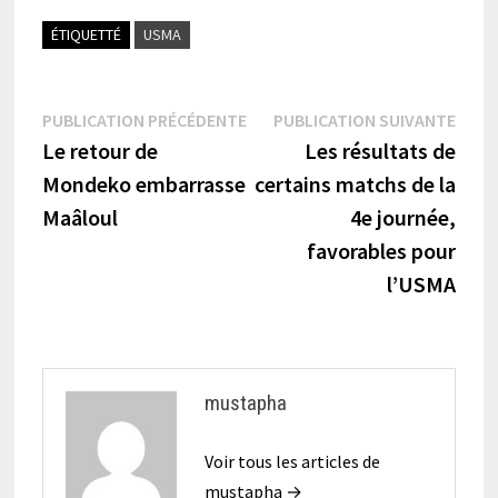
ÉTIQUETTÉ
USMA
Navigation
Publication
Publi
PUBLICATION PRÉCÉDENTE
PUBLICATION SUIVANTE
précédente :
suiva
Le retour de
Les résultats de
de
Mondeko embarrasse
certains matchs de la
l’article
Maâloul
4e journée,
favorables pour
l’USMA
mustapha
Voir tous les articles de
mustapha →