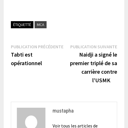
ÉTIQUETTÉ
MCA
Navigation
Publication
Publi
PUBLICATION PRÉCÉDENTE
PUBLICATION SUIVANTE
précédente :
suiva
Tabti est
Naidji a signé le
de
opérationnel
premier triplé de sa
l’article
carrière contre
l’USMK
mustapha
Voir tous les articles de