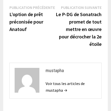
Navigation
Publication
Publi
PUBLICATION PRÉCÉDENTE
PUBLICATION SUIVANTE
précédente :
suiva
L’option de prêt
Le P-DG de Sonatrach
de
préconisée pour
promet de tout
l’article
Anatouf
mettre en œuvre
pour décrocher la 2e
étoile
mustapha
Voir tous les articles de
mustapha →