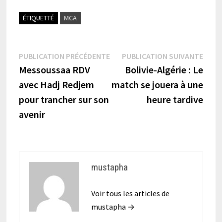
ÉTIQUETTÉ
MCA
Navigation
Publication
Publi
PUBLICATION PRÉCÉDENTE
PUBLICATION SUIVANTE
précédente :
suiva
Messoussaa RDV
Bolivie-Algérie : Le
de
avec Hadj Redjem
match se jouera à une
l’article
pour trancher sur son
heure tardive
avenir
mustapha
Voir tous les articles de
mustapha →