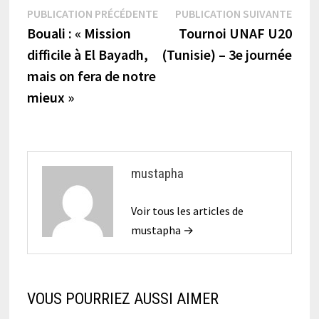
Navigation
Publication
Publi
PUBLICATION PRÉCÉDENTE
PUBLICATION SUIVANTE
précédente :
suiva
Bouali : « Mission
Tournoi UNAF U20
de
difficile à El Bayadh,
(Tunisie) – 3e journée
l’article
mais on fera de notre
mieux »
mustapha
Voir tous les articles de
mustapha →
VOUS POURRIEZ AUSSI AIMER