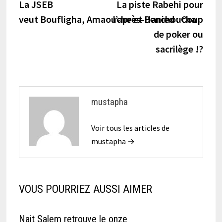
précédente :
suiva
La JSEB
La piste Rabehi pour
de
veut Boufligha, Amaouche et Benchoucha
l’après-Hanied : Coup
l’article
de poker ou
sacrilège !?
mustapha
Voir tous les articles de
mustapha →
VOUS POURRIEZ AUSSI AIMER
Nait Salem retrouve le onze