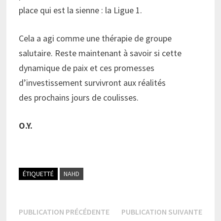
place qui est la sienne : la Ligue 1.
Cela a agi comme une thérapie de groupe
salutaire. Reste maintenant à savoir si cette
dynamique de paix et ces promesses
d’investissement survivront aux réalités
des prochains jours de coulisses.
O.Y.
ÉTIQUETTÉ
NAHD
Navigation
Publication
Publi
PUBLICATION PRÉCÉDENTE
PUBLICATION SUIVANTE